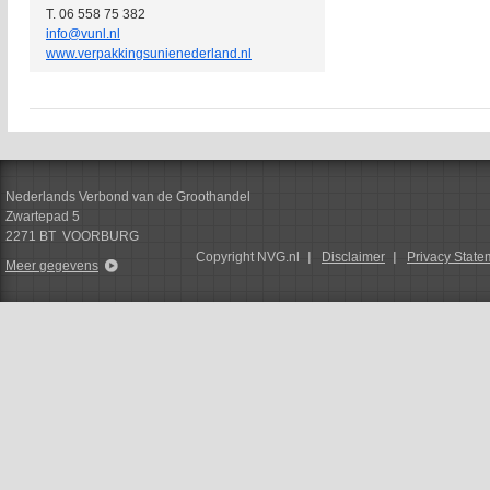
T. 06 558 75 382
info@vunl.nl
www.verpakkingsunienederland.nl
Nederlands Verbond van de Groothandel
Zwartepad 5
2271 BT VOORBURG
Copyright NVG.nl
Disclaimer
Privacy State
Meer gegevens