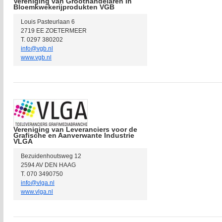
Vereniging van Groothandelaren in
Bloemkwekerijprodukten VGB
Louis Pasteurlaan 6
2719 EE ZOETERMEER
T. 0297 380202
info@vgb.nl
www.vgb.nl
Vereniging van Leveranciers voor de
Grafische en Aanverwante Industrie
VLGA
Bezuidenhoutsweg 12
2594 AV DEN HAAG
T. 070 3490750
info@vlga.nl
www.vlga.nl