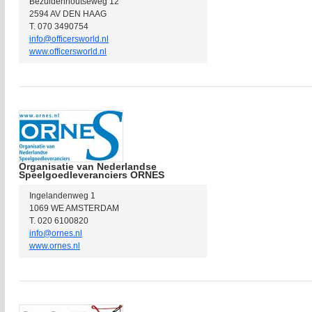
Bezuidenhoutseweg 12
2594 AV DEN HAAG
T. 070 3490754
info@officersworld.nl
www.officersworld.nl
Organisatie van Nederlandse
Speelgoedleveranciers ORNES
Ingelandenweg 1
1069 WE AMSTERDAM
T. 020 6100820
info@ornes.nl
www.ornes.nl