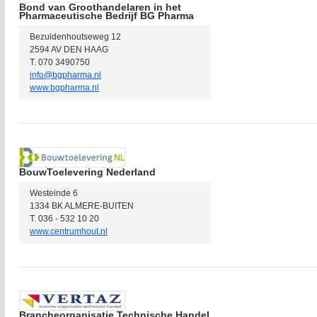
Bond van Groothandelaren in het
Pharmaceutische Bedrijf BG Pharma
Bezuidenhoutseweg 12
2594 AV DEN HAAG
T. 070 3490750
info@bgpharma.nl
www.bgpharma.nl
BouwToelevering Nederland
Westeinde 6
1334 BK ALMERE-BUITEN
T. 036 - 532 10 20
www.centrumhout.nl
Brancheorganisatie Technische Handel