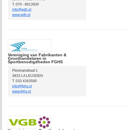
T. 070 - 8913930
info@gdh.nl
www.gdh.nl
Vereniging van Fabrikanten &
Groothandelaren in
Sportbenodigdheden FGHS
Plesmanstraat 1
3833 LA LEUSDEN
T. 033 4343580
info@fghs.nl
www.fghs.nl