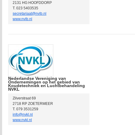
2131 HG HOOFDDORP
T. 023 5403535
secretariaat@nvlb.nl
www.nvlb.nl
Nederlandse Vereniging van
Ondernemingen op het gebied van
Koudetechniek en Luchtbehandeling
NVKL
Zilverstraat 69
2718 RP ZOETERMEER
T. 079 3531259
info@nvkl.nl
www.nvkl.nl