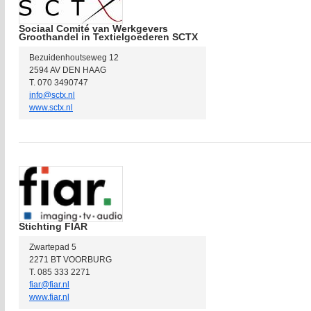
Sociaal Comité van Werkgevers
Groothandel in Textielgoederen SCTX
Bezuidenhoutseweg 12
2594 AV DEN HAAG
T. 070 3490747
info@sctx.nl
www.sctx.nl
Stichting FIAR
Zwartepad 5
2271 BT VOORBURG
T. 085 333 2271
fiar@fiar.nl
www.fiar.nl