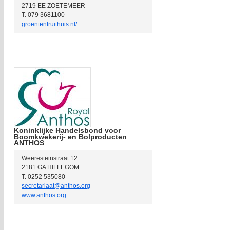
2719 EE ZOETEMEER
T. 079 3681100
groentenfruithuis.nl/
Koninklijke Handelsbond voor
Boomkwekerij- en Bolproducten
ANTHOS
Weeresteinstraat 12
2181 GA HILLEGOM
T. 0252 535080
secretariaat@anthos.org
www.anthos.org